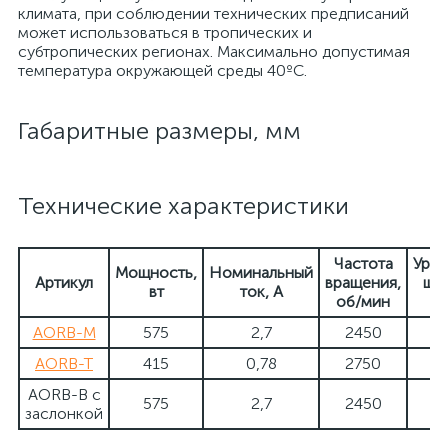
климата, при соблюдении технических предписаний
может использоваться в тропических и
субтропических регионах. Максимально допустимая
температура окружающей среды 40ºC.
Габаритные размеры, мм
Технические характеристики
Частота
Уров
Мощность,
Номинальный
Артикул
вращения,
шум
вт
ток, А
об/мин
Д
AORB-M
575
2,7
2450
5
AORB-T
415
0,78
2750
5
AORB-B с
575
2,7
2450
5
заслонкой