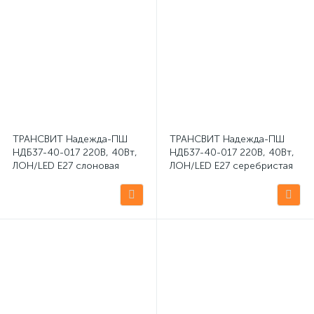
ТРАНСВИТ Надежда-ПШ
ТРАНСВИТ Надежда-ПШ
НДБ37-40-017 220В, 40Вт,
НДБ37-40-017 220В, 40Вт,
ЛОН/LED Е27 слоновая
ЛОН/LED Е27 серебристая
кость настольная
настольная светодиодная
светодиодная лампа
лампа