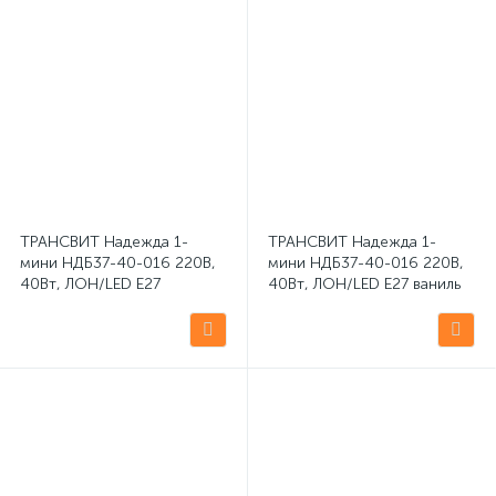
ТРАНСВИТ Надежда 1-
ТРАНСВИТ Надежда 1-
мини НДБ37-40-016 220В,
мини НДБ37-40-016 220В,
40Вт, ЛОН/LED Е27
40Вт, ЛОН/LED Е27 ваниль
слоновая кость настольная
настольная светодиодная
светодиодная лампа
лампа