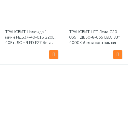
ТРАНСВИТ Надежда 1-
ТРАНСВИТ НЕТ Леда С20-
мини НДБ37-40-016 220В,
035 ПДБ50-8-035 LED, 8Вт
40Вт, ЛОН/LED Е27 белая
4000К белая настольная
настольная светодиодная
светодиодная лампа
лампа