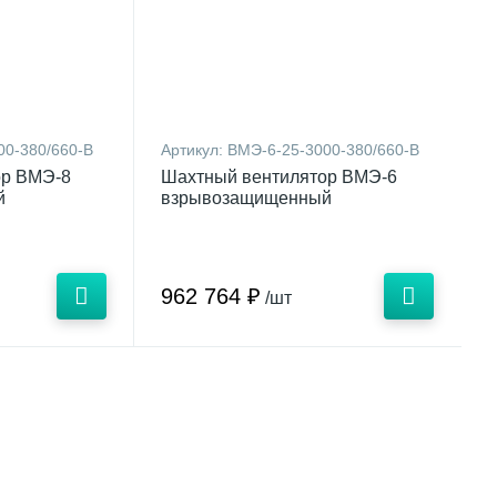
00-380/660-В
Артикул:
ВМЭ-6-25-3000-380/660-В
ор ВМЭ-8
Шахтный вентилятор ВМЭ-6
й
взрывозащищенный
962 764 ₽
/шт