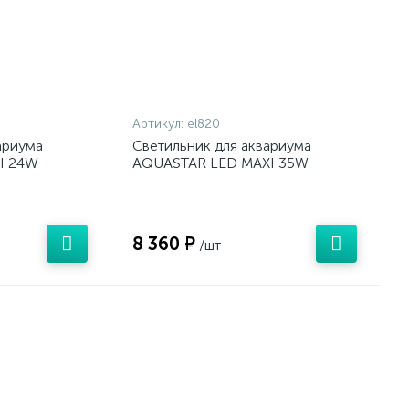
Артикул:
el820
ариума
Светильник для аквариума
I 24W
AQUASTAR LED MAXI 35W
LVANIA
2780lm 800-1200mm SYLVANIA
8 360 ₽
/шт