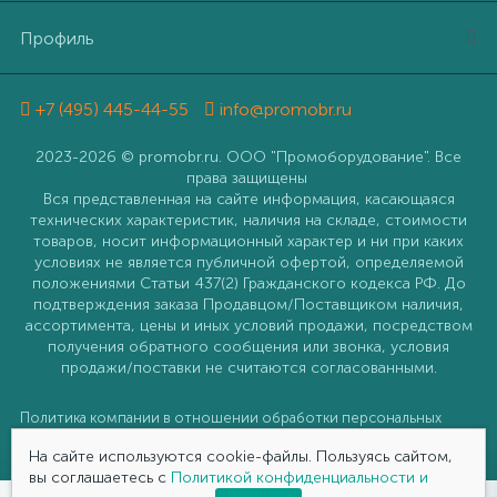
Профиль
+7 (495) 445-44-55
info@promobr.ru
2023-2026 © promobr.ru. ООО "Промоборудование". Все
права защищены
Вся представленная на сайте информация, касающаяся
технических характеристик, наличия на складе, стоимости
товаров, носит информационный характер и ни при каких
условиях не является публичной офертой, определяемой
положениями Статьи 437(2) Гражданского кодекса РФ. До
подтверждения заказа Продавцом/Поставщиком наличия,
ассортимента, цены и иных условий продажи, посредством
получения обратного сообщения или звонка, условия
продажи/поставки не считаются согласованными.
Политика компании в отношении обработки персональных
данных
На сайте используются cookie-файлы. Пользуясь сайтом,
вы соглашаетесь с
Политикой конфиденциальности и
0
0