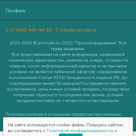
Профиль
+7 (495) 445-44-55
info@promobr.ru
2023-2026 © promobr.ru. ООО "Промоборудование". Все
права защищены
Вся представленная на сайте информация, касающаяся
технических характеристик, наличия на складе, стоимости
товаров, носит информационный характер и ни при каких
условиях не является публичной офертой, определяемой
положениями Статьи 437(2) Гражданского кодекса РФ. До
подтверждения заказа Продавцом/Поставщиком наличия,
ассортимента, цены и иных условий продажи, посредством
получения обратного сообщения или звонка, условия
продажи/поставки не считаются согласованными.
Политика компании в отношении обработки персональных
данных
На сайте используются cookie-файлы. Пользуясь сайтом,
вы соглашаетесь с
Политикой конфиденциальности и
0
0