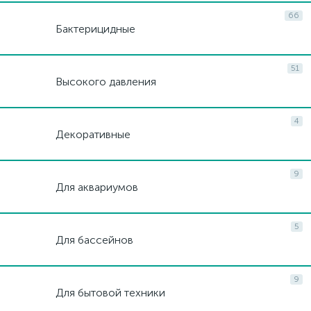
66
Бактерицидные
TUNGSRAM OPERATIONS Kft
ВЛАТОС
МЕГАВАТТ
ОНЛАЙТ
ООО "СТ-КОМ"
51
Высокого давления
Световые Решения
ФОРМУЛА СВЕТА
4
Декоративные
9
Для аквариумов
5
Для бассейнов
9
Для бытовой техники