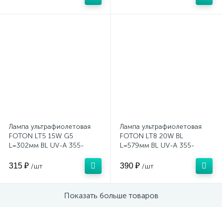
Лампа ультрафиолетовая
Лампа ультрафиолетовая
FOTON LT5 15W G5
FOTON LT8 20W BL
L=302мм BL UV-A 355-
L=579мм BL UV-A 355-
385nm в ловушки для
385nm в ловушки для
насекомых
насекомых
315 ₽
390 ₽
/шт
/шт
Показать больше товаров