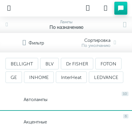
Лампы
По назначению
Сортировка
Фильтр
По умолчанию
BELLIGHT
BLV
Dr FISHER
FOTON
GE
INHOME
InterHeat
LEDVANCE
LightBest
LIH
LISMA
LUXE
10
Автолампы
NARVA
NAVIGATOR
OSRAM
6
PHILIPS
RADIUM
REFLUX
Акцентные
SYLVANIA
TDM