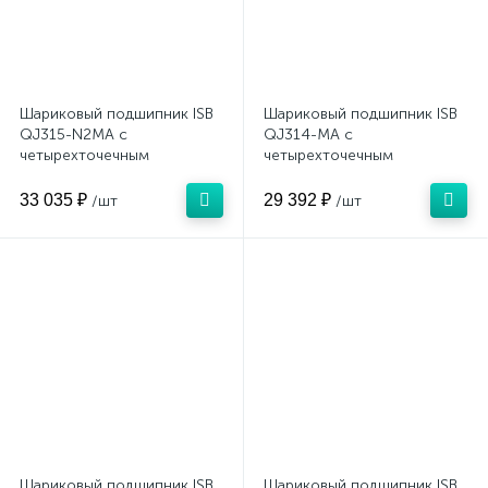
Шариковый подшипник ISB
Шариковый подшипник ISB
QJ315-N2MA с
QJ314-MA с
четырехточечным
четырехточечным
контактом (латунный)
контактом (латунный)
33 035 ₽
29 392 ₽
/шт
/шт
Шариковый подшипник ISB
Шариковый подшипник ISB