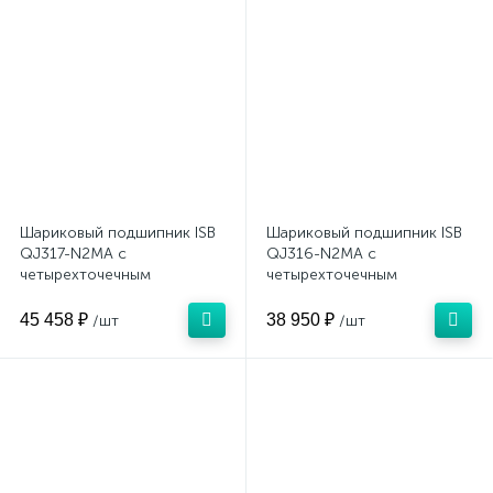
Шариковый подшипник ISB
Шариковый подшипник ISB
QJ317-N2MA с
QJ316-N2MA с
четырехточечным
четырехточечным
контактом (латунный)
контактом (латунный)
45 458 ₽
38 950 ₽
/шт
/шт