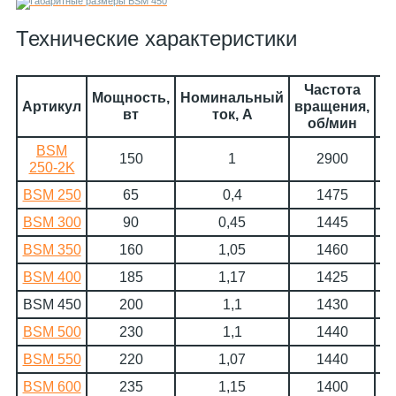
Технические характеристики
Частота
У
Мощность,
Номинальный
Артикул
вращения,
вт
ток, А
об/мин
BSM
150
1
2900
250-2K
BSM 250
65
0,4
1475
BSM 300
90
0,45
1445
BSM 350
160
1,05
1460
BSM 400
185
1,17
1425
BSM 450
200
1,1
1430
BSM 500
230
1,1
1440
BSM 550
220
1,07
1440
BSM 600
235
1,15
1400