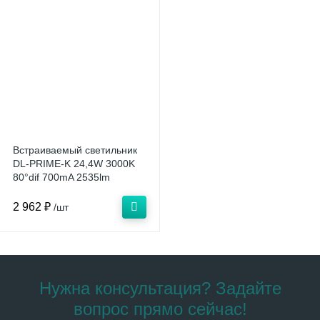
Встраиваемый светильник
DL-PRIME-K 24,4W 3000K
80°dif 700mA 2535lm
D145xd118xh66 без
драйвера Vossloh Schwabe
2 962 ₽
/шт
Нужна консультация? Задайте
вопрос прямо сейчас!