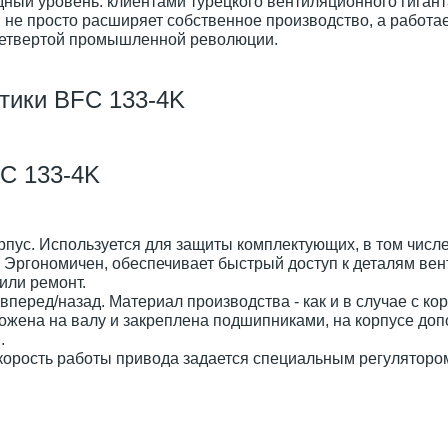
ный уровень: клиентами турецкого вентиляционного гиган
N не просто расширяет собственное производство, а работа
 четвертой промышленной революции.
тики BFC 133-4K
FC 133-4K
пус. Используется для защиты комплектующих, в том числе
 Эргономичен, обеспечивает быстрый доступ к деталям вен
или ремонт.
вперед/назад. Материал производства - как и в случае с ко
ожена на валу и закреплена подшипниками, на корпусе до
.
корость работы привода задается специальным регуляторо