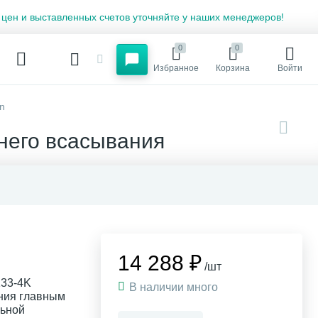
 цен и выставленных счетов уточняйте у наших менеджеров!
0
0
Избранное
Корзина
Войти
n
него всасывания
14 288 ₽
/шт
133-4K
В наличии много
ния главным
льной