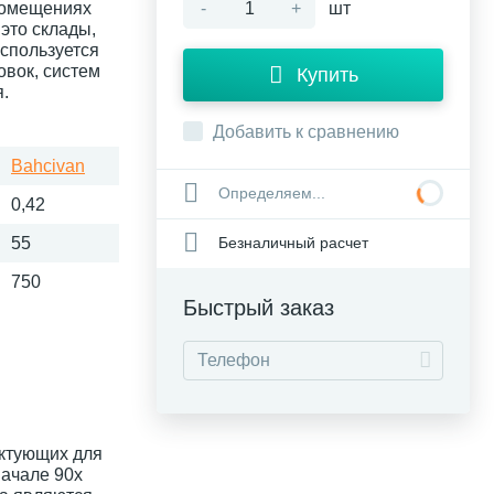
 помещениях
-
+
шт
это склады,
используется
овок, систем
Купить
.
Добавить к сравнению
Bahcivan
Определяем...
0,42
Безналичный расчет
55
750
Быстрый заказ
ектующих для
начале 90х