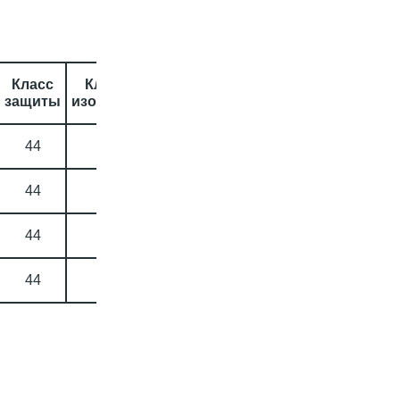
Класс
Класс
защиты
изоляции
44
B
44
B
44
B
44
B