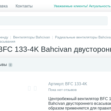
авка
Контакты
Уважаемые клиенты! Актуальность
ренду
Вентиляторы Bahcivan
Радиальные вентиляторы Bahciva
сасывания
BFC 133-4K Bahcivan двусторон
ывы
0
Артикул:
BFC 133-4K
Пока нет отзывов
Центробежный вентилятор BFC 
Bahcivan двустороннего всасыва
образом применяется для прави