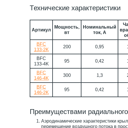
Технические характеристики
Ча
Мощность,
Номинальный
Артикул
вра
вт
ток, А
о
BFC
200
0,95
133-2K
BFC
95
0,42
133-4K
BFC
300
1,3
146-4K
BFC
95
0,42
146-2K
Преимуществами радиального
Аэродинамические характеристики крыл
перемещение воздушного потока в прос