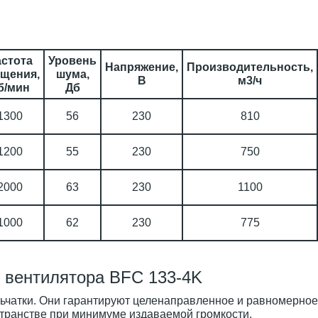
стота
Уровень
Напряжение,
Производительность,
щения,
шума,
В
м3/ч
б/мин
Дб
1300
56
230
810
1200
55
230
750
2000
63
230
1100
1000
62
230
775
 вентилятора BFC 133-4K
ьчатки. Они гарантируют целенаправленное и равномерное
транстве при минимуме издаваемой громкости.