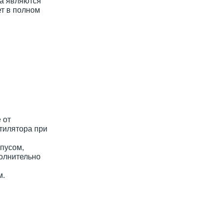
та являются
ет в полном
 от
тилятора при
рпусом,
полнительно
м.