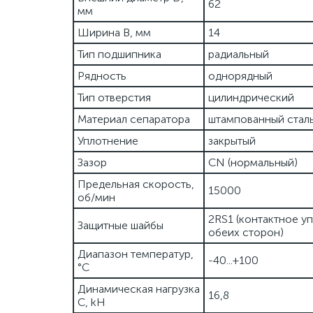
62
мм
Ширина B, мм
14
Тип подшипника
радиальный
Рядность
однорядный
Тип отверстия
цилиндрический
Материал сепаратора
штампованный стал
Уплотнение
закрытый
Зазор
CN (нормальный)
Предельная скорость,
15000
об/мин
2RS1 (контактное у
Защитные шайбы
обеих сторон)
Диапазон температур,
-40...+100
°C
Динамическая нагрузка
16,8
C, kН