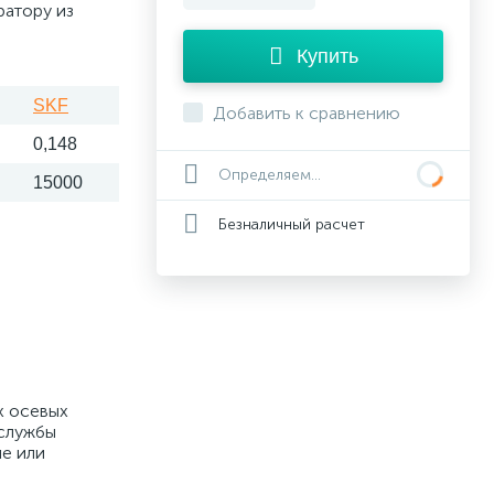
ратору из
Купить
SKF
Добавить к сравнению
0,148
Определяем...
15000
Безналичный расчет
х осевых
 службы
ые или