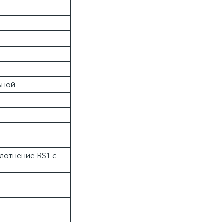
ьной
плотнение RS1 с