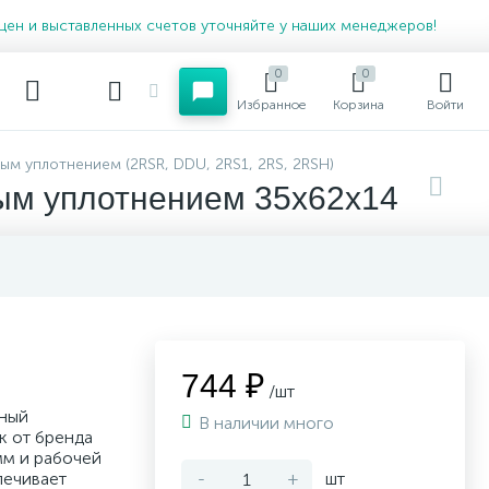
цен и выставленных счетов уточняйте у наших менеджеров!
0
0
Избранное
Корзина
Войти
м уплотнением (2RSR, DDU, 2RS1, 2RS, 2RSH)
ым уплотнением 35x62x14
744 ₽
/шт
ный
В наличии много
к от бренда
мм и рабочей
печивает
-
+
шт