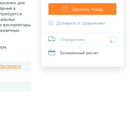
азначен для
дения в
Заказать товар
 требуется
мальных
Добавить к сравнению
е вентиляторы
различных
Определяем...
оры.
Безналичный расчет
Electronics