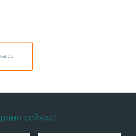
выбор!
рямо сейчас!