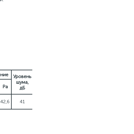
ение
Уровень
Вес,
шума,
г
Pa
дБ
42,6
41
67