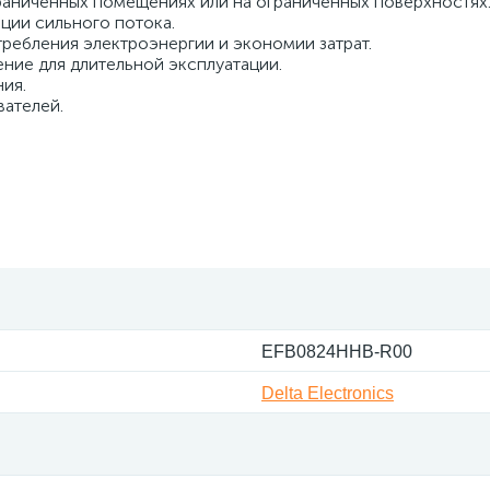
раниченных помещениях или на ограниченных поверхностях
ции сильного потока.
ребления электроэнергии и экономии затрат.
ние для длительной эксплуатации.
ия.
вателей.
EFB0824HHB-R00
Delta Electronics