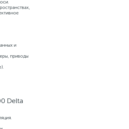
оси.
ространствах,
ективное
анных и
еры, приводы
).
0 Delta
ляция.
и.