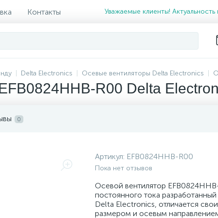
вка
Контакты
Уважаемые клиенты! Актуальность 
енду
Delta Electronics
Осевые вентиляторы Delta Electronics
О
EFB0824HHB-R00 Delta Electron
ывы
0
Артикул:
EFB0824HHB-R00
Пока нет отзывов
Осевой вентилятор EFB0824HHB
постоянного тока разработанный
Delta Electronics, отличается св
размером и осевым направление