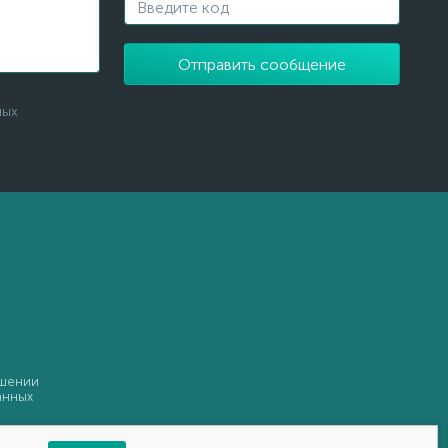
Отправить сообщение
ных
ошении
анных