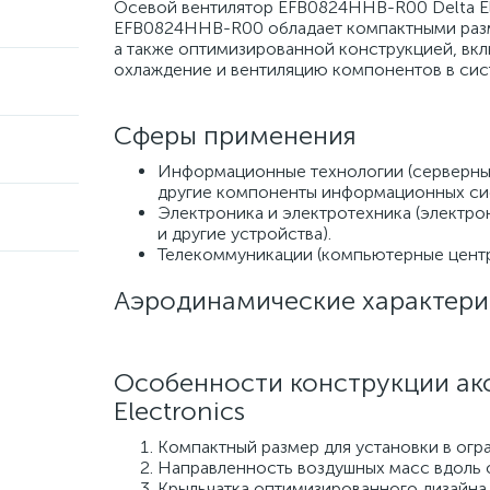
Осевой вентилятор EFB0824HHB-R00 Delta Ele
EFB0824HHB-R00 обладает компактными разме
а также оптимизированной конструкцией, вк
охлаждение и вентиляцию компонентов в сист
Сферы применения
Информационные технологии (серверны
другие компоненты информационных си
Электроника и электротехника (электр
и другие устройства).
Телекоммуникации (компьютерные центр
Аэродинамические характери
Особенности конструкции ак
Electronics
Компактный размер для установки в огр
Направленность воздушных масс вдоль 
Крыльчатка оптимизированного дизайна 