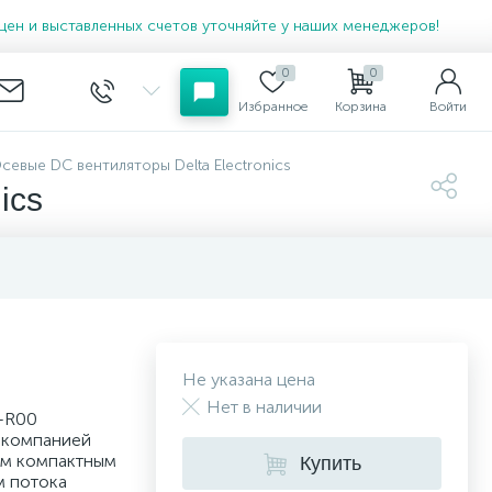
цен и выставленных счетов уточняйте у наших менеджеров!
0
0
Избранное
Корзина
Войти
севые DC вентиляторы Delta Electronics
ics
Не указана цена
Нет в наличии
-R00
 компанией
оим компактным
Купить
м потока