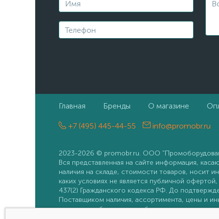
Главная
Бренды
О магазине
Опл
+7 (495) 445-44-55
info@promobr.ru
2023-2026 © promobr.ru. ООО "Промоборудован
Вся представленная на сайте информация, каса
наличия на складе, стоимости товаров, носит 
каких условиях не является публичной офертой
437(2) Гражданского кодекса РФ. До подтвержд
Поставщиком наличия, ассортимента, цены и и
получения обратного сообщения или звонка, ус
считаются согласованными.