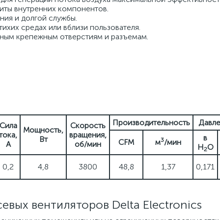
иты внутренних компонентов.
ия и долгой службы.
ихих средах или вблизи пользователя.
тным крепежным отверстиям и разъемам.
Производительность
Давл
Сила
Скорость
Мощность,
тока,
вращения,
в
Вт
3
CFM
м
/мин
А
об/мин
H
O
2
0,2
4,8
3800
48,8
1,37
0,171
вых вентиляторов Delta Electronics