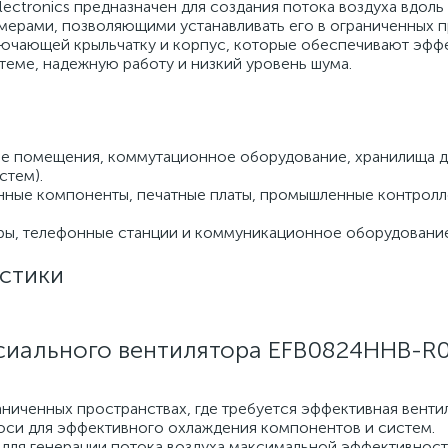
ctronics предназначен для создания потока воздуха вдоль 
рами, позволяющими устанавливать его в ограниченных п
лючающей крыльчатку и корпус, которые обеспечивают эфф
еме, надежную работу и низкий уровень шума.
е помещения, коммутационное оборудование, хранилища д
стем).
онные компоненты, печатные платы, промышленные контролл
ы, телефонные станции и коммуникационное оборудование
стики
сиального вентилятора EFB0824HHB-R0
аниченных пространствах, где требуется эффективная венти
оси для эффективного охлаждения компонентов и систем.
для генерации потока воздуха максимальной эффективност