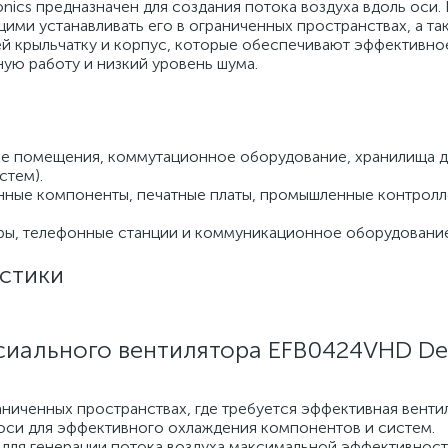
nics предназначен для создания потока воздуха вдоль оси
ми устанавливать его в ограниченных пространствах, а та
й крыльчатку и корпус, которые обеспечивают эффективно
ую работу и низкий уровень шума.
е помещения, коммутационное оборудование, хранилища д
стем).
онные компоненты, печатные платы, промышленные контролл
ы, телефонные станции и коммуникационное оборудование
стики
сиального вентилятора EFB0424VHD De
аниченных пространствах, где требуется эффективная венти
оси для эффективного охлаждения компонентов и систем.
для генерации потока воздуха максимальной эффективност