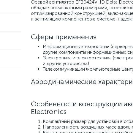
Осевой вентилятор EFB0424VHD Delta Electro
обладает компактными размерами, позволяющи
оптимизированной конструкцией, включающе
и вентиляцию компонентов в системе, надежн
Сферы применения
Информационные технологии (серверны
другие компоненты информационных си
Электроника и электротехника (электр
и другие устройства).
Телекоммуникации (компьютерные центр
Аэродинамические характери
Особенности конструкции ак
Electronics
Компактный размер для установки в огр
Направленность воздушных масс вдоль 
Крыльчатка оптимизированного дизайна 