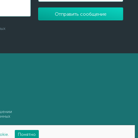
Отправить сообщение
ных
ошении
анных
okie
.
Понятно