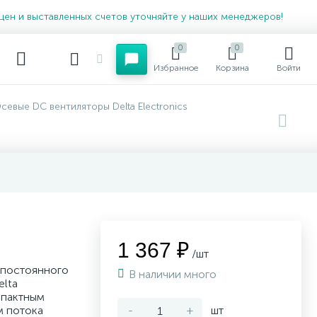
цен и выставленных счетов уточняйте у наших менеджеров!
0
0
Избранное
Корзина
Войти
севые DC вентиляторы Delta Electronics
1 367 ₽
/шт
 постоянного
В наличии много
elta
мпактным
м потока
-
+
шт