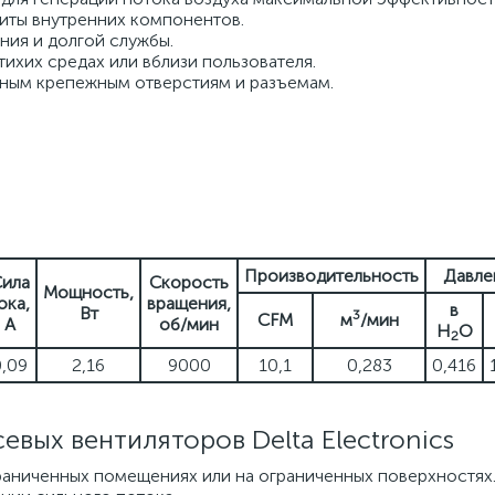
иты внутренних компонентов.
ия и долгой службы.
ихих средах или вблизи пользователя.
тным крепежным отверстиям и разъемам.
Производительность
Давле
ила
Скорость
Мощность,
ока,
вращения,
в
Вт
3
CFM
м
/мин
А
об/мин
H
O
2
0,09
2,16
9000
10,1
0,283
0,416
вых вентиляторов Delta Electronics
раниченных помещениях или на ограниченных поверхностях