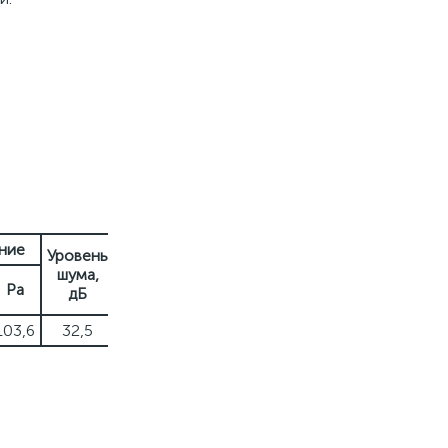
ние
Уровень
Вес,
шума,
г
Pa
дБ
103,6
32,5
33
.