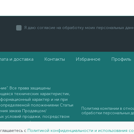
Я даю согласие на обработку моих персональных дан
ата и доставка
Контакты
Избранное
Профиль
ие". Все права защищены
ющаяся технических характеристик,
информационный характер и ни при
, определяемой положениями Статьи
Политика компании в отн
ения заказа Продавцом/
обработки персональных д
ных условий продажи, посредством
ловия продажи/поставки не
оглашаетесь с
Политикой конфиденциальности и использования co