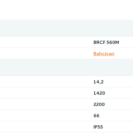
BRCF 560M
Bahcivan
14,2
1420
2200
66
IP55