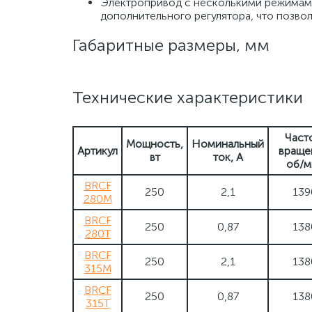
Электропривод с несколькими режимами
дополнительного регулятора, что позвол
Габаритные размеры, мм
Технические характеристики
Част
Мощность,
Номинальный
Артикул
враще
вт
ток, А
об/м
BRCF
250
2,1
139
280M
BRCF
250
0,87
138
280T
BRCF
250
2,1
138
315M
BRCF
250
0,87
138
315T