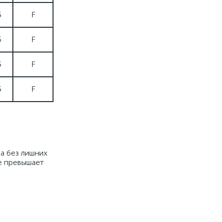
5
F
5
F
5
F
5
F
а без лишних
е превышает