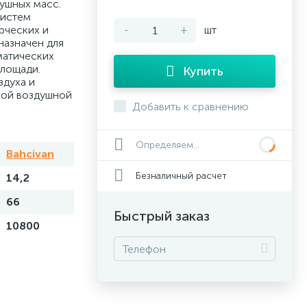
ушных масс.
систем
рческих и
-
+
шт
азначен для
матических
лощади.
Купить
здуха и
ной воздушной
Добавить к сравнению
Определяем...
Bahcivan
Безналичный расчет
14,2
66
Быстрый заказ
10800