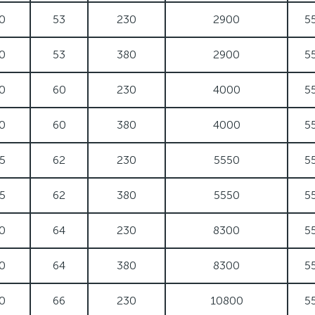
0
53
230
2900
5
0
53
380
2900
5
0
60
230
4000
5
0
60
380
4000
5
5
62
230
5550
5
5
62
380
5550
5
0
64
230
8300
5
0
64
380
8300
5
0
66
230
10800
5