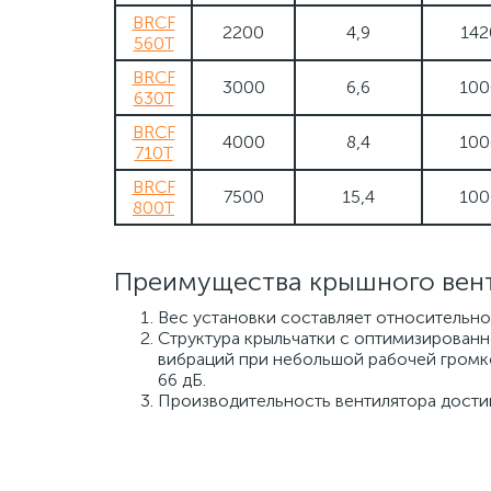
BRCF
2200
4,9
142
560T
BRCF
3000
6,6
100
630T
BRCF
4000
8,4
100
710T
BRCF
7500
15,4
100
800T
Преимущества крышного вен
Вес установки составляет относительно
Структура крыльчатки с оптимизированн
вибраций при небольшой рабочей громк
66 дБ.
Производительность вентилятора дости