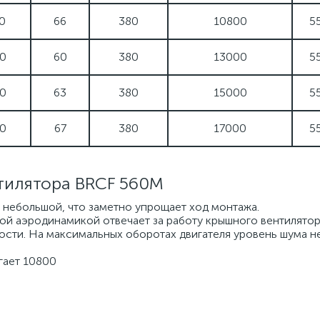
0
66
380
10800
5
0
60
380
13000
5
0
63
380
15000
5
0
67
380
17000
5
тилятора BRCF 560M
 небольшой, что заметно упрощает ход монтажа.
ой аэродинамикой отвечает за работу крышного вентилятор
ости. На максимальных оборотах двигателя уровень шума н
гает 10800