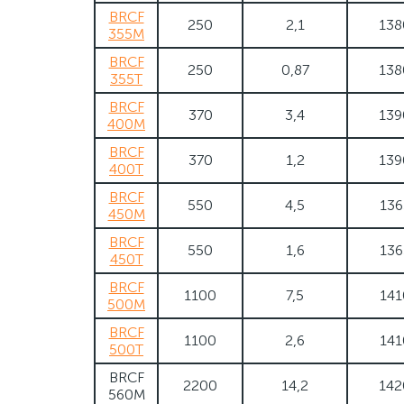
BRCF
250
2,1
138
355M
BRCF
250
0,87
138
355T
BRCF
370
3,4
139
400M
BRCF
370
1,2
139
400T
BRCF
550
4,5
136
450M
BRCF
550
1,6
136
450T
BRCF
1100
7,5
141
500M
BRCF
1100
2,6
141
500T
BRCF
2200
14,2
142
560M