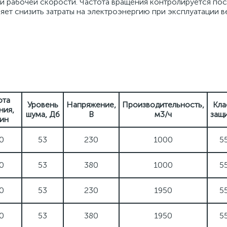
 рабочей скорости. Частота вращения контролируется по
яет снизить затраты на электроэнергию при эксплуатации в
ота
Уровень
Напряжение,
Производительность,
Кла
ния,
шума, Дб
В
м3/ч
защ
ин
0
53
230
1000
5
0
53
380
1000
5
0
53
230
1950
5
0
53
380
1950
5