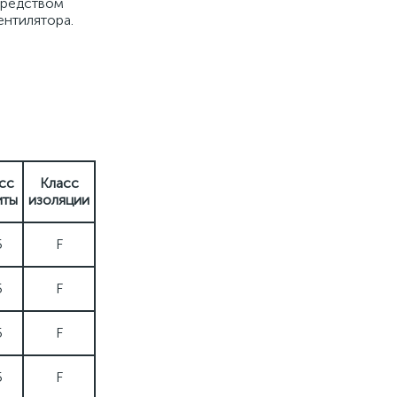
средством
ентилятора.
сс
Класс
иты
изоляции
5
F
5
F
5
F
5
F