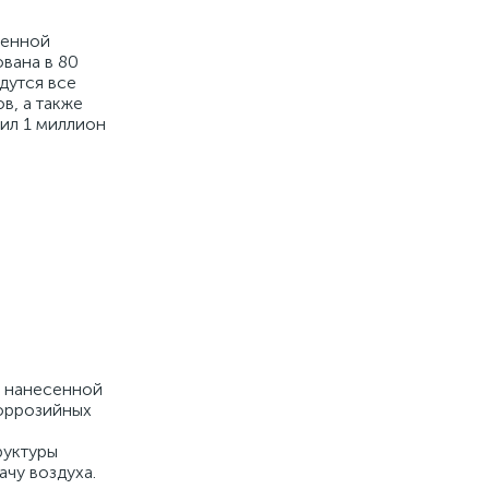
венной
вана в 80
дутся все
в, а также
ил 1 миллион
, нанесенной
коррозийных
руктуры
чу воздуха.