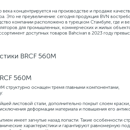
го века концентрируется на производстве и продаже качест
ра. Это не преувеличение: сегодня продукция BVN востребо
дство компании расположено в турецком Стамбуле, где и ве
ляторов для промышленных, коммерческих и жилых объекто
сортимент доступных товаров Bahcivan в 2023 году превыс
стики BRCF 560M
BRCF 560M
M структурно оснащен тремя главными компонентами,
у:
йшей листовой стали, дополнительно покрыт слоем краски
 исключения деформации материала и повышения его анти
ытием имеет загнутые назад лопасти. Такие особенности ст
амические характеристики и гарантируют равномерную пода