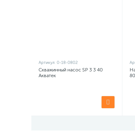
Артикул:
0-18-0802
Ар
Скважинный насос SP 3 3 40
На
Акватек
80